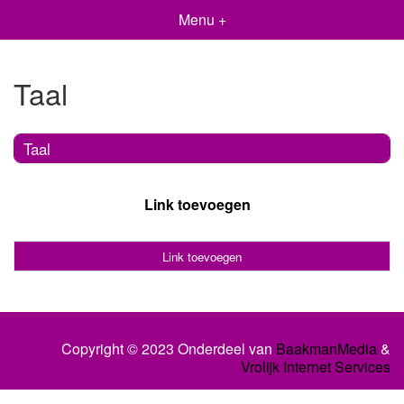
Menu +
Taal
Taal
Link toevoegen
Link toevoegen
Copyright © 2023 Onderdeel van
BaakmanMedia
&
Vrolijk Internet Services